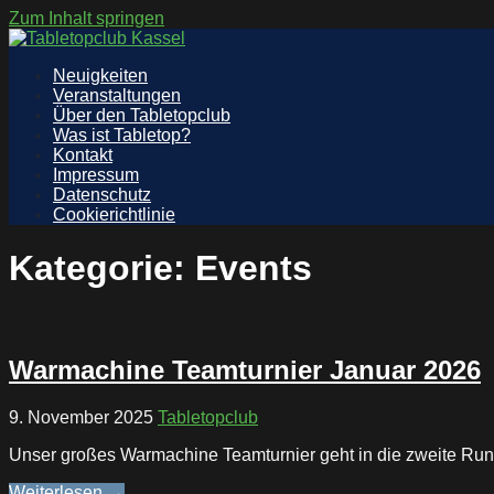
Zum Inhalt springen
Tabletopclub Kassel
Info Website des Tabletopclub Kassel
Neuigkeiten
Veranstaltungen
Über den Tabletopclub
Was ist Tabletop?
Kontakt
Impressum
Datenschutz
Cookierichtlinie
Kategorie: Events
Warmachine Teamturnier Januar 2026
9. November 2025
Tabletopclub
Unser großes Warmachine Teamturnier geht in die zweite Rund
Weiterlesen →