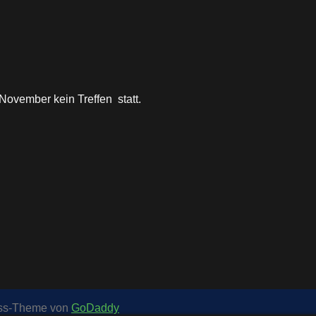
ovember kein Treffen statt.
ess-Theme von
GoDaddy