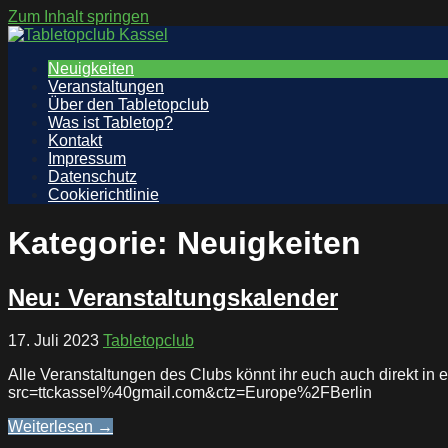
Zum Inhalt springen
Tabletopclub Kassel
Info Website des Tabletopclub Kassel
Neuigkeiten
Veranstaltungen
Über den Tabletopclub
Was ist Tabletop?
Kontakt
Impressum
Datenschutz
Cookierichtlinie
Kategorie: Neuigkeiten
Neu: Veranstaltungskalender
17. Juli 2023
Tabletopclub
Alle Veranstaltungen des Clubs könnt ihr euch auch direkt in
src=ttckassel%40gmail.com&ctz=Europe%2FBerlin
Weiterlesen →