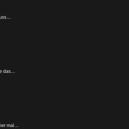
 muss…
Wie das…
 Hier mal…