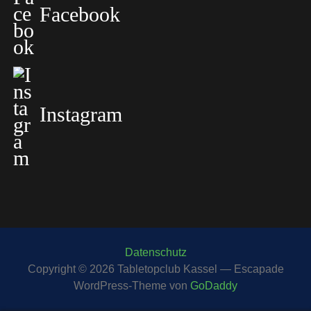
Facebook
g
s
n
Instagram
a
v
i
g
a
Datenschutz
t
Copyright © 2026 Tabletopclub Kassel — Escapade
WordPress-Theme von
GoDaddy
i