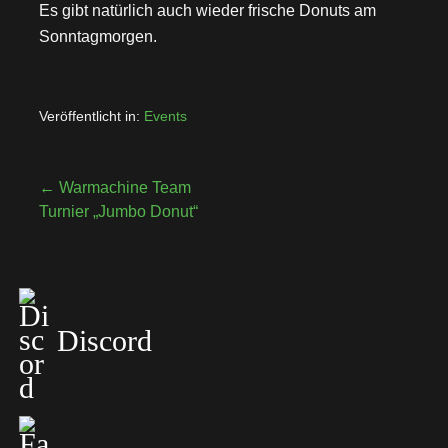
Es gibt natürlich auch wieder frische Donuts am
Sonntagmorgen.
Veröffentlicht in:
Events
← Warmachine Team
Turnier „Jumbo Donut“
B
e
i
Discord
t
r
a