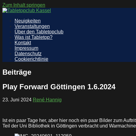
Zum Inhalt springen
Tabletopclub Kassel
Info Website des Tabletopclub Kassel
Neuigkeiten
Veranstaltungen
Über den Tabletopclub
Was ist Tabletop?
Kontakt
Impressum
Datenschutz
Cookierichtlinie
Beiträge
Play Forward Göttingen 1.6.2024
23. Juni 2024
René Hannig
Ist ein paar Tage her, aber hier noch ein paar Bilder zum Auf
Teil der Uni Bibliothek in Göttingen verbracht und Warmachine